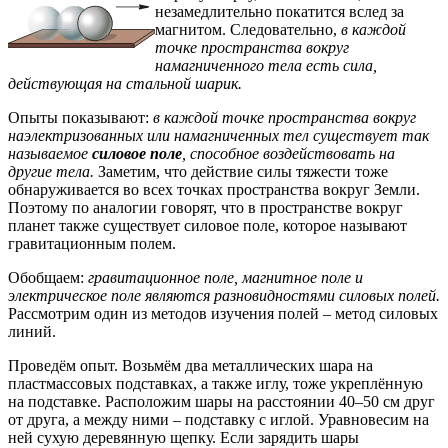
незамедлительно покатится вслед за
магнитом. Следовательно,
в каждой
точке пространства вокруг
намагниченного тела есть сила,
действующая на стальной шарик.
Опыты показывают:
в каждой точке пространства вокруг
наэлектризованных или намагниченных тел существует так
называемое
силовое поле
, способное воздействовать на
другие тела.
Заметим, что действие силы тяжести тоже
обнаруживается во всех точках пространства вокруг Земли.
Поэтому по аналогии говорят, что в пространстве вокруг
планет также существует силовое поле, которое называют
гравитационным полем.
Обобщаем:
гравитационное поле, магнитное поле и
электрическое поле являются разновидностями силовых полей.
Рассмотрим один из методов изучения полей – метод силовых
линий.
Проведём опыт. Возьмём два металлических шара на
пластмассовых подставках, а также иглу, тоже укреплённую
на подставке. Расположим шары на расстоянии 40–50 см друг
от друга, а между ними – подставку с иглой. Уравновесим на
ней сухую деревянную щепку. Если зарядить шары