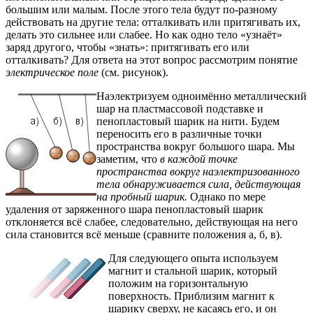
большим или малым. После этого тела будут по-разному
действовать на другие тела: отталкивать или притягивать их,
делать это сильнее или слабее. Но как одно тело «узнаёт»
заряд другого, чтобы «знать»: притягивать его или
отталкивать? Для ответа на этот вопрос рассмотрим понятие
электрическое поле
(см. рисунок).
Наэлектризуем одноимённо металлический
шар на пластмассовой подставке и
пенопластовый шарик на нити. Будем
переносить его в различные точки
пространства вокруг большого шара. Мы
заметим, что
в каждой точке
пространства вокруг наэлектризованного
тела обнаруживается сила, действующая
на пробный шарик.
Однако по мере
удаления от заряженного шара пенопластовый шарик
отклоняется всё слабее, следовательно, действующая на него
сила становится всё меньше (сравните положения а, б, в).
Для следующего опыта используем
магнит и стальной шарик, который
положим на горизонтальную
поверхность. Приблизим магнит к
шарику сверху, не касаясь его, и он