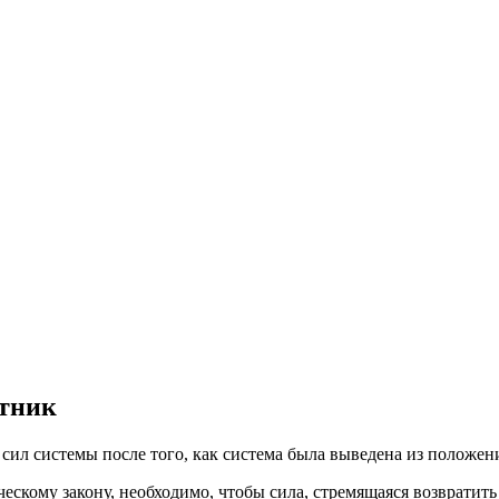
ики.
тник
ил системы после того, как система была выведена из положен
ескому закону, необходимо, чтобы сила, стремящаяся возвратит