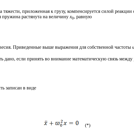
тяжести, приложенная к грузу, компенсируется силой реакции о
я пружина растянута на величину
x
, равную
0
овесия. Приведенные выше выражения для собственной частоты 
ь дано, если принять во внимание математическую связь между
ть записан в виде
(*)