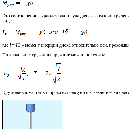
Это соотношение выражает закон Гука для деформации кручен
виде
где
I
=
I
C
– момент инерции диска относительно оси, проходящий
По аналогии с грузом на пружине можно получить:
Крутильный маятник широко используется в механических час