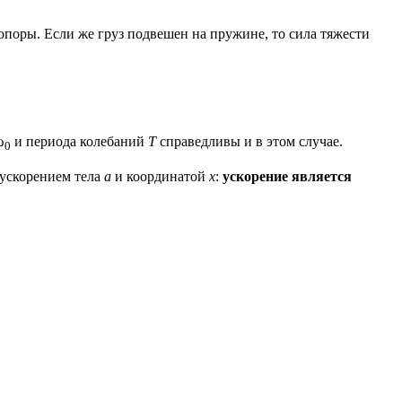
поры. Если же груз подвешен на пружине, то сила тяжести
ω
и периода колебаний
T
справедливы и в этом случае.
0
 ускорением тела
a
и координатой
x
:
ускорение является