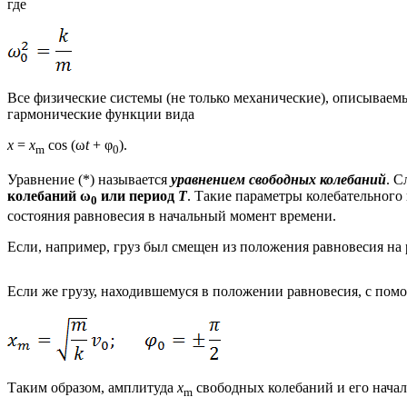
где
Все физические системы (не только механические), описываем
гармонические функции вида
x
=
x
cos (ω
t
+ φ
).
m
0
Уравнение (*) называется
уравнением свободных колебаний
. С
колебаний ω
или период
T
. Такие параметры колебательного
0
состояния равновесия в начальный момент времени.
Если, например, груз был смещен из положения равновесия на 
Если же грузу, находившемуся в положении равновесия, с пом
Таким образом, амплитуда
x
свободных колебаний и его начал
m