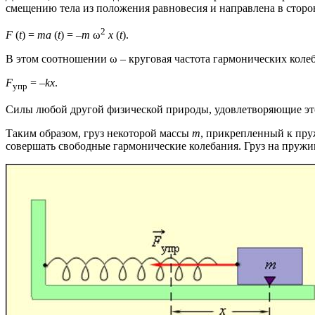
смещению тела из положения равновесия и направлена в стор
2
F
(
t
) =
ma
(
t
) = –
m
ω
x
(
t
).
В этом соотношении ω – круговая частота гармонических колеб
F
= –
kx
.
упр
Силы любой другой физической природы, удовлетворяющие э
Таким образом, груз некоторой массы
m
, прикрепленный к пр
совершать свободные гармонические колебания. Груз на пруж