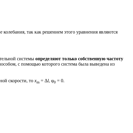
е колебания, так как решением этого уравнения являются
бательной системы
определяют только собственную частоту
пособом, с помощью которого система была выведена из
ной скорости, то
x
= Δ
l
, φ
= 0.
m
0