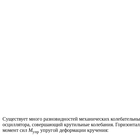
Существует много разновидностей механических колебательных
осциллятора, совершающий крутильные колебания. Горизонталь
момент сил
M
упругой деформации кручения:
упр