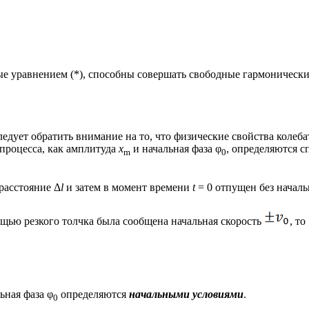
ые уравнением (*), способны совершать свободные гармонически
ледует обратить внимание на то, что физические свойства коле
 процесса, как амплитуда
x
и начальная фаза φ
, определяются с
m
0
расстояние Δ
l
и затем в момент времени
t
= 0 отпущен без началь
ощью резкого толчка была сообщена начальная скорость
, то
ьная фаза φ
определяются
начальными условиями
.
0