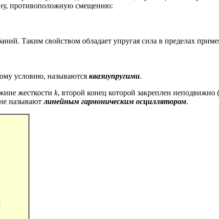
ону, противоположную смещению:
аний. Таким свойством обладает упругая сила в пределах приме
тому условию, называются
квазиупругими
.
ужине жесткости
k
, второй конец которой закреплен неподвижно (
ине называют
линейным гармоническим осциллятором
.