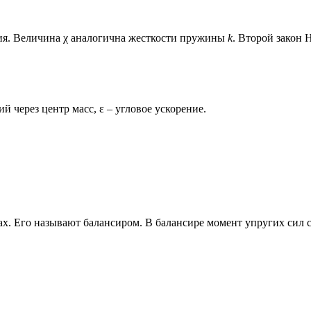
ия. Величина χ аналогична жесткости пружины
k
. Второй закон 
 через центр масс, ε – угловое ускорение.
ах. Его называют балансиром. В балансире момент упругих сил